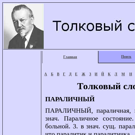
Поиск
Главная
А
Б
В
Г
Д
Е
Ж
З
И
Й
К
Л
М
Н
Толковый сл
ПАРАЛИЧНЫЙ
ПАРАЛИЧНЫЙ, параличная, па
знач. Параличное состояни
больной. 3. в знач. сущ. парал
что паралитик и паралитичка.