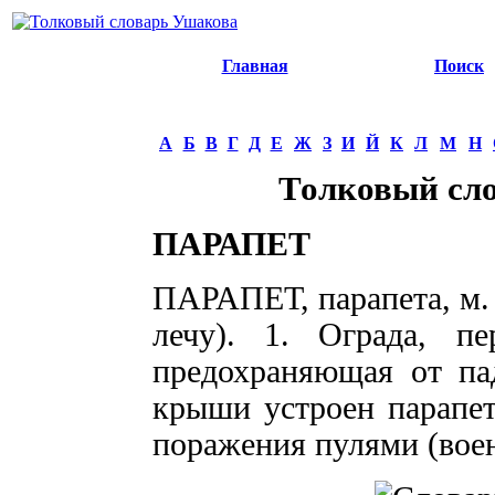
Главная
Поиск
А
Б
В
Г
Д
Е
Ж
З
И
Й
К
Л
М
Н
Толковый сл
ПАРАПЕТ
ПАРАПЕТ, парапета, м. (
лечу). 1. Ограда, пе
предохраняющая от па
крыши устроен парапе
поражения пулями (воен