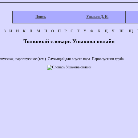
Поиск
Ушаков Д. Н.
З
И
Й
К
Л
М
Н
О
П
Р
С
Т
У
Ф
Х
Ц
Ч
Ш
Щ
Толковый словарь Ушакова онлайн
ная, паровпускное (тех.). Служащий для впуска пара. Паровпускная труба.