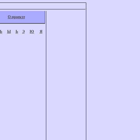
О проекте
Ъ
Ы
Ь
Э
Ю
Я