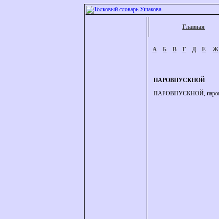
Главная
А
Б
В
Г
Д
Е
Ж
ПАРОВПУСКНОЙ
ПАРОВПУСКНОЙ, паровпуск