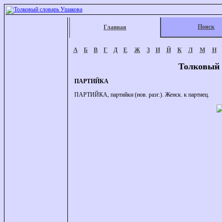
Поиск
Главная
А
Б
В
Г
Д
Е
Ж
З
И
Й
К
Л
М
Н
Толковый 
ПАРТИЙКА
ПАРТИЙКА, партийки (нов. разг.). Женск. к партиец.