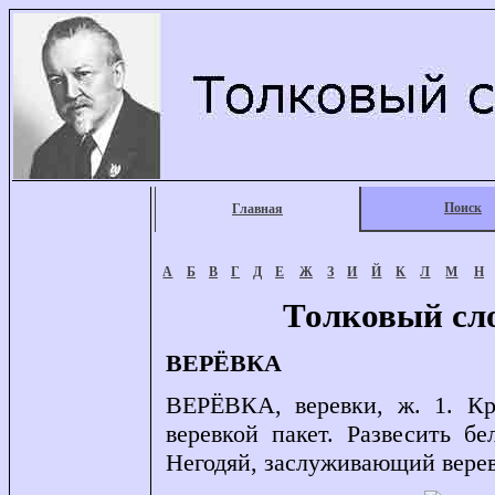
Поиск
Главная
А
Б
В
Г
Д
Е
Ж
З
И
Й
К
Л
М
Н
Толковый сл
ВЕРЁВКА
ВЕРЁВКА, веревки, ж. 1. Кр
веревкой пакет. Развесить бел
Негодяй, заслуживающий вере