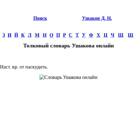
Поиск
Ушаков Д. Н.
З
И
Й
К
Л
М
Н
О
П
Р
С
Т
У
Ф
Х
Ц
Ч
Ш
Щ
Толковый словарь Ушакова онлайн
Наст. вр. от паскудить.