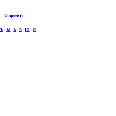
О проекте
Ъ
Ы
Ь
Э
Ю
Я