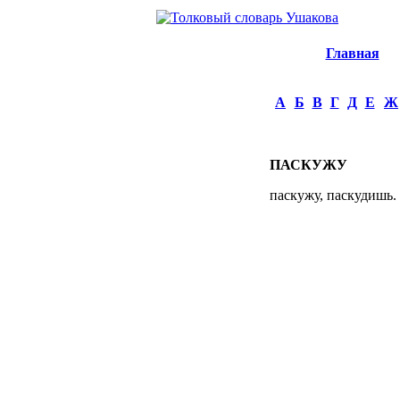
Главная
А
Б
В
Г
Д
Е
Ж
ПАСКУЖУ
паскужу, паскудишь. 