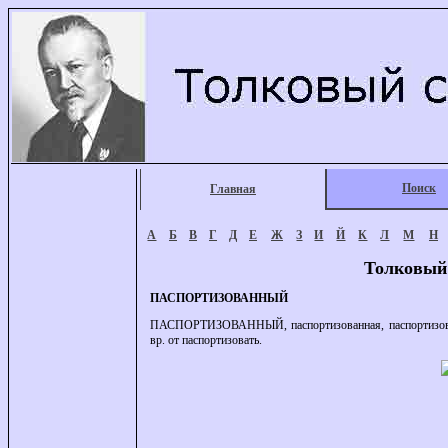
Поиск
Главная
А
Б
В
Г
Д
Е
Ж
З
И
Й
К
Л
М
Н
Толковый
ПАСПОРТИЗОВАННЫЙ
ПАСПОРТИЗОВАННЫЙ, паспортизованная, паспортизованное
вр. от паспортизовать.