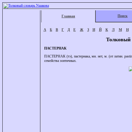
Поиск
Главная
А
Б
В
Г
Д
Е
Ж
З
И
Й
К
Л
М
Н
Толковый 
ПАСТЕРНАК
ПАСТЕРНАК (тэ), пастернака, мн. нет, м. (от латин. past
семейства зонтичных.