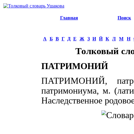
Главная
Поиск
А
Б
В
Г
Д
Е
Ж
З
И
Й
К
Л
М
Н
Толковый сл
ПАТРИМОНИЙ
ПАТРИМОНИЙ, пат
патримониума, м. (латин
Наследственное родово