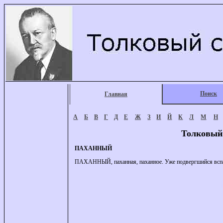
Поиск
Главная
А
Б
В
Г
Д
Е
Ж
З
И
Й
К
Л
М
Н
Толковый
ПАХАННЫЙ
ПАХАННЫЙ, паханная, паханное. Уже подвергшийся вспа