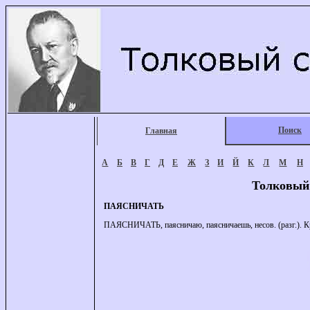
Поиск
Главная
А
Б
В
Г
Д
Е
Ж
З
И
Й
К
Л
М
Н
Толковый
ПАЯСНИЧАТЬ
ПАЯСНИЧАТЬ, паясничаю, паясничаешь, несов. (разг.). Кр