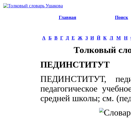
Главная
Поиск
А
Б
В
Г
Д
Е
Ж
З
И
Й
К
Л
М
Н
Толковый сл
ПЕДИНСТИТУТ
ПЕДИНСТИТУТ, педин
педагогическое учебно
средней школы; см. (пед