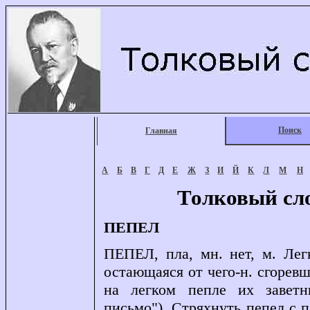
Поиск
Главная
А
Б
В
Г
Д
Е
Ж
З
И
Й
К
Л
М
Н
Толковый сл
ПЕПЕЛ
ПЕПЕЛ, пла, мн. нет, м. Лег
остающаяся от чего-н. сгорев
на легком пепле их завет
письмо"). Стряхнуть пепел с п