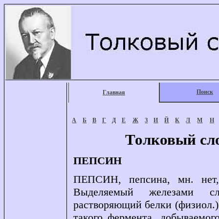
Поиск
Главная
А
Б
В
Г
Д
Е
Ж
З
И
Й
К
Л
М
Н
Толковый сл
ПЕПСИН
ПЕПСИН, пепсина, мн. нет, 
Выделяемый железами сл
растворяющий белки (физиол.)
такого фермента, добываемог