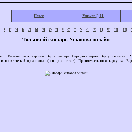
Поиск
Ушаков Д. Н.
З
И
Й
К
Л
М
Н
О
П
Р
С
Т
У
Ф
Х
Ц
Ч
Ш
Щ
Толковый словарь Ушакова онлайн
1. Верхняя часть, вершина. Верхушка горы. Верхушка дерева. Верхушки легких. 2.
ли политической организации (нов. разг., газет.). Правительственная верхушка. В