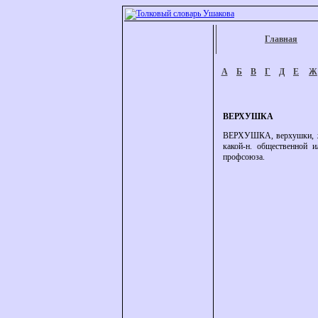
Главная
А
Б
В
Г
Д
Е
Ж
ВЕРХУШКА
ВЕРХУШКА, верхушки, ж. 
какой-н. общественной и
профсоюза.