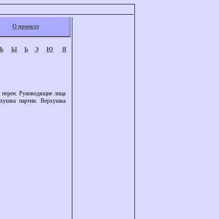
О проекте
Ъ
Ы
Ь
Э
Ю
Я
 перен. Руководящие лица
ерхушка партии. Верхушка