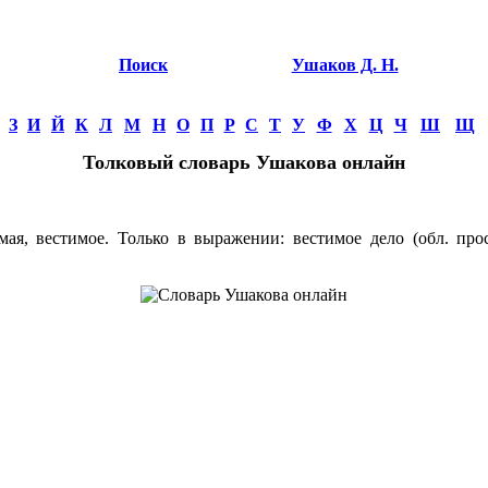
Поиск
Ушаков Д. Н.
З
И
Й
К
Л
М
Н
О
П
Р
С
Т
У
Ф
Х
Ц
Ч
Ш
Щ
Толковый словарь Ушакова онлайн
, вестимое. Только в выражении: вестимое дело (обл. прост