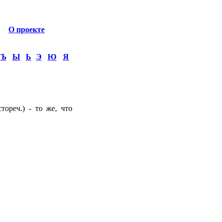
О проекте
Ъ
Ы
Ь
Э
Ю
Я
ореч.) - то же, что