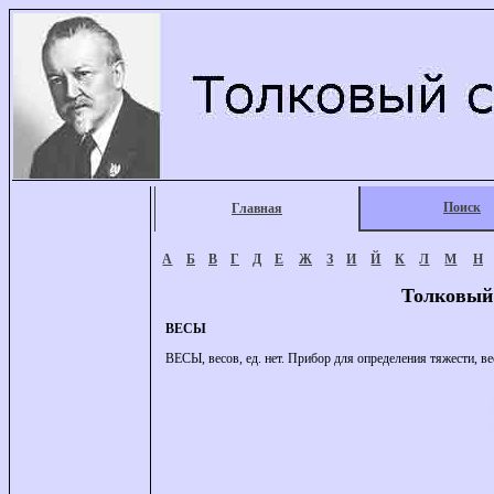
Поиск
Главная
А
Б
В
Г
Д
Е
Ж
З
И
Й
К
Л
М
Н
Толковый
ВЕСЫ
ВЕСЫ, весов, ед. нет. Прибор для определения тяжести, в