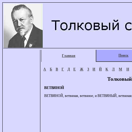
Поиск
Главная
А
Б
В
Г
Д
Е
Ж
З
И
Й
К
Л
М
Н
Толковый
ВЕТВЯНОЙ
ВЕТВЯНОЙ, ветвяная, ветвяное, и ВЕТВЯНЫЙ, ветвяная, в