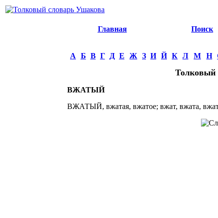
Главная
Поиск
А
Б
В
Г
Д
Е
Ж
З
И
Й
К
Л
М
Н
Толковый 
ВЖАТЫЙ
ВЖАТЫЙ, вжатая, вжатое; вжат, вжата, вжато