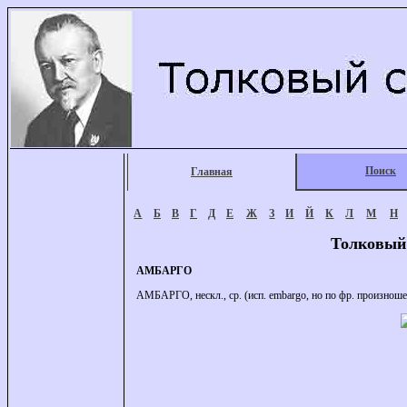
Поиск
Главная
А
Б
В
Г
Д
Е
Ж
З
И
Й
К
Л
М
Н
Толковый
АМБАРГО
АМБАРГО, нескл., ср. (исп. embargo, но по фр. произношен