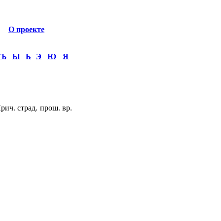
О проекте
Ъ
Ы
Ь
Э
Ю
Я
ич. страд. прош. вр.