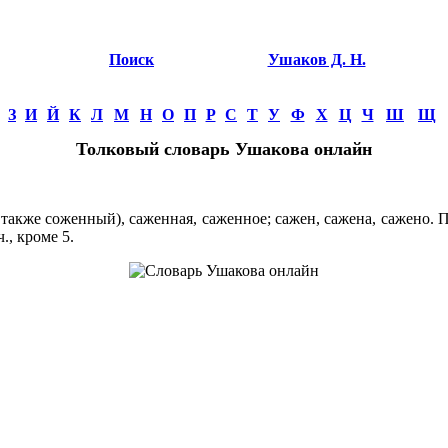
Поиск
Ушаков Д. Н.
З
И
Й
К
Л
М
Н
О
П
Р
С
Т
У
Ф
Х
Ц
Ч
Ш
Щ
Толковый словарь Ушакова онлайн
же соженный), саженная, саженное; сажен, сажена, сажено. Пр
ч., кроме 5.