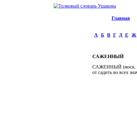
Главная
А
Б
В
Г
Д
Е
Ж
САЖЕННЫЙ
САЖЕННЫЙ (моск. так
от садить во всех зна