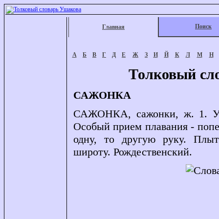
Поиск
Главная
А
Б
В
Г
Д
Е
Ж
З
И
Й
К
Л
М
Н
Толковый сл
САЖОНКА
САЖОНКА, сажонки, ж. 1. Уме
Особый прием плавания - попе
одну, то другую руку. Плы
широту. Рождественский.