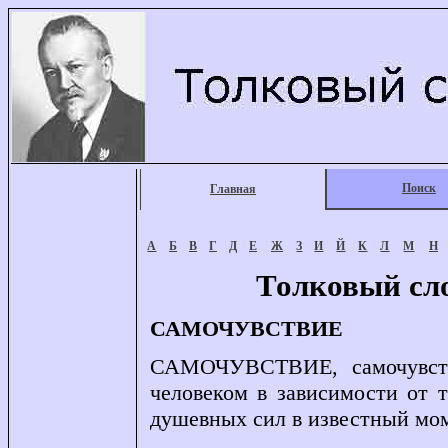
Поиск
Главная
А
Б
В
Г
Д
Е
Ж
З
И
Й
К
Л
М
Н
Толковый сл
САМОЧУВСТВИЕ
САМОЧУВСТВИЕ, самочувстви
человеком в зависимости от 
душевных сил в известный мом