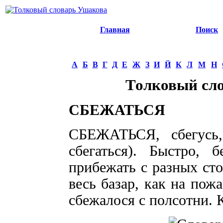
Главная
Поиск
А
Б
В
Г
Д
Е
Ж
З
И
Й
К
Л
М
Н
Толковый сл
СБЕЖАТЬСЯ
СБЕЖАТЬСЯ, сбегусь, 
сбегаться). Быстро, 
прибежать с разных сто
весь базар, как на пож
сбежалося с полсотни. 