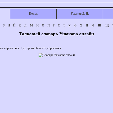
Поиск
Ушаков Д. Н.
З
И
Й
К
Л
М
Н
О
П
Р
С
Т
У
Ф
Х
Ц
Ч
Ш
Щ
Толковый словарь Ушакова онлайн
ь, сбросишься. Буд. вр. от сбросить, сброситься.