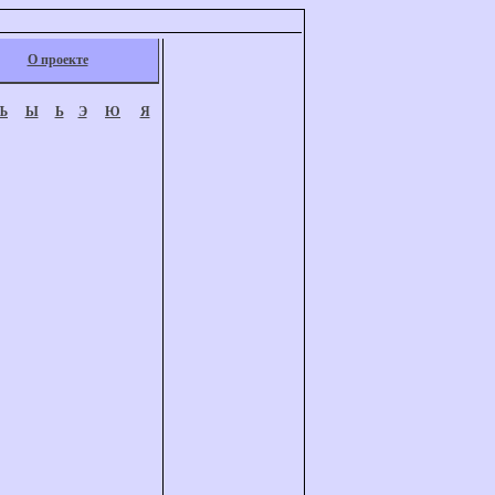
О проекте
Ъ
Ы
Ь
Э
Ю
Я