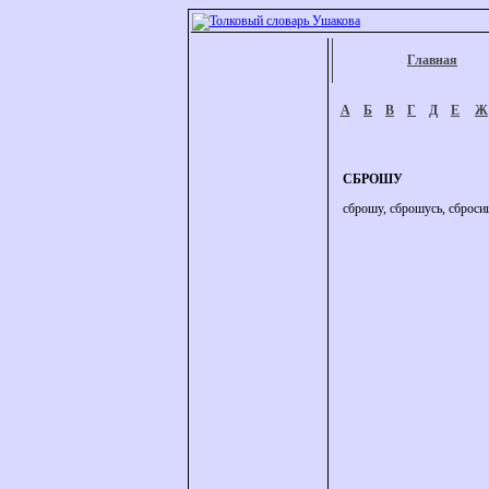
Главная
А
Б
В
Г
Д
Е
Ж
СБРОШУ
сброшу, сброшусь, сбросиш