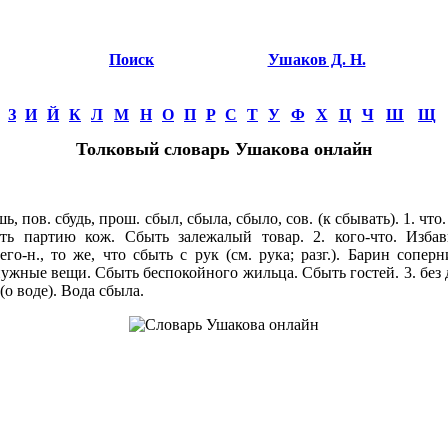
Поиск
Ушаков Д. Н.
З
И
Й
К
Л
М
Н
О
П
Р
С
Т
У
Ф
Х
Ц
Ч
Ш
Щ
Толковый словарь Ушакова онлайн
ь, пов. сбудь, прош. сбыл, сбыла, сбыло, сов. (к сбывать). 1. что
быть партию кож. Сбыть залежалый товар. 2. кого-что. Избави
чего-н., то же, что сбыть с рук (см. рука; разг.). Барин сопер
ужные вещи. Сбыть беспокойного жильца. Сбыть гостей. 3. без 
(о воде). Вода сбыла.