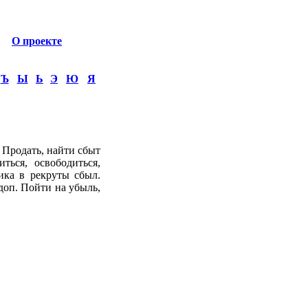
О проекте
Ъ
Ы
Ь
Э
Ю
Я
. Продать, найти сбыт
ться, освободиться,
ника в рекруты сбыл.
доп. Пойти на убыль,