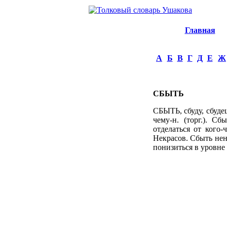
Главная
А
Б
В
Г
Д
Е
Ж
СБЫТЬ
СБЫТЬ, сбуду, сбудеш
чему-н. (торг.). С
отделаться от кого-
Некрасов. Сбыть нен
понизиться в уровне 