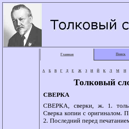
Поиск
Главная
А
Б
В
Г
Д
Е
Ж
З
И
Й
К
Л
М
Н
Толковый сл
СВЕРКА
СВЕРКА, сверки, ж. 1. тольк
Сверка копии с оригиналом. По
2. Последний перед печатанием