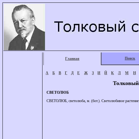
Поиск
Главная
А
Б
В
Г
Д
Е
Ж
З
И
Й
К
Л
М
Н
Толковый
СВЕТОЛЮБ
СВЕТОЛЮБ, светолюба, м. (бот.). Светолюбивое растение