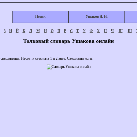
Поиск
Ушаков Д. Н.
З
И
Й
К
Л
М
Н
О
П
Р
С
Т
У
Ф
Х
Ц
Ч
Ш
Щ
Толковый словарь Ушакова онлайн
шиваешь. Несов. к свесить в 1 и 2 знач. Свешивать ноги.