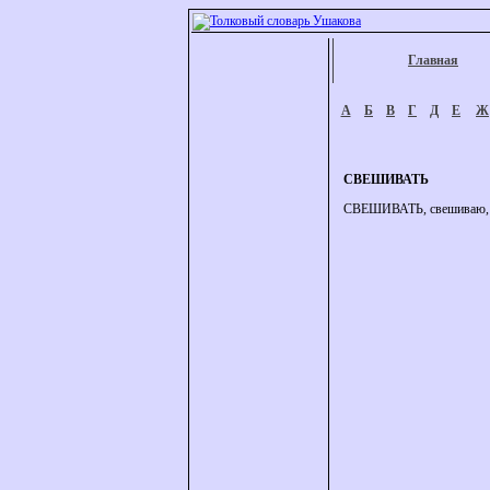
Главная
А
Б
В
Г
Д
Е
Ж
СВЕШИВАТЬ
СВЕШИВАТЬ, свешиваю, све