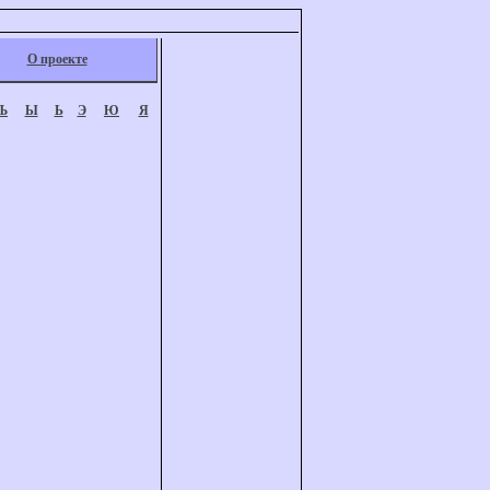
О проекте
Ъ
Ы
Ь
Э
Ю
Я