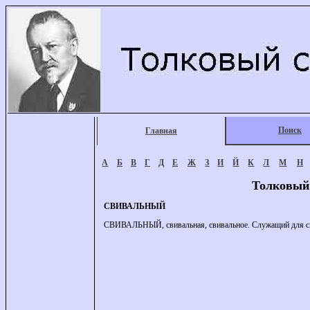
Поиск
Главная
А
Б
В
Г
Д
Е
Ж
З
И
Й
К
Л
М
Н
Толковый
СВИВАЛЬНЫЙ
СВИВАЛЬНЫЙ, свивальная, свивальное. Служащий для св