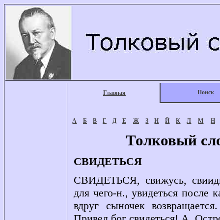
Поиск
Главная
А
Б
В
Г
Д
Е
Ж
З
И
Й
К
Л
М
Н
Толковый сл
СВИДЕТЬСЯ
СВИДЕТЬСЯ, свижусь, свиидиш
для чего-н., увидеться после к
вдруг сыночек возвращается
Привел бог свидеться! А. Остр