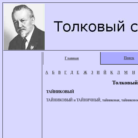
Поиск
Главная
А
Б
В
Г
Д
Е
Ж
З
И
Й
К
Л
М
Н
Толковый
ТАЙНИКОВЫЙ
ТАЙНИКОВЫЙ и ТАЙНИЧНЫЙ, тайниковая, тайниковое. 