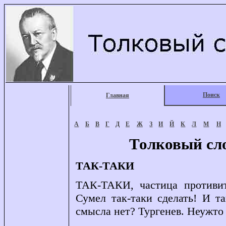
Поиск
Главная
А
Б
В
Г
Д
Е
Ж
З
И
Й
К
Л
М
Н
Толковый сл
ТАК-ТАКИ
ТАК-ТАКИ, частица противите
Сумел так-таки сделать! И т
смысла нет? Тургенев. Неужто