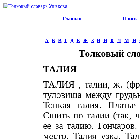
Главная
Поиск
А
Б
В
Г
Д
Е
Ж
З
И
Й
К
Л
М
Н
Толковый сл
ТАЛИЯ
ТАЛИЯ , талии, ж. (фр. 
туловища между грудью
Тонкая талия. Платье 
Сшить по талии (так, 
ее за талию. Гончаров.
место. Талия узка. Та