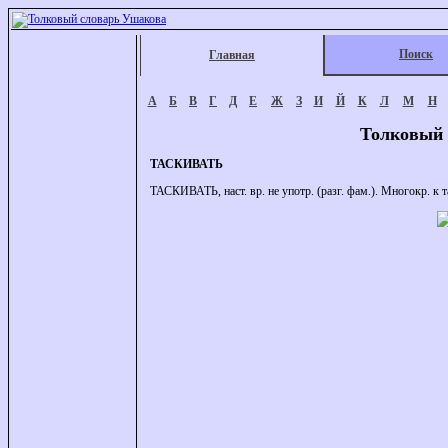
Поиск
Главная
А
Б
В
Г
Д
Е
Ж
З
И
Й
К
Л
М
Н
Толковый 
ТАСКИВАТЬ
ТАСКИВАТЬ, наст. вр. не употр. (разг. фам.). Многокр. к т