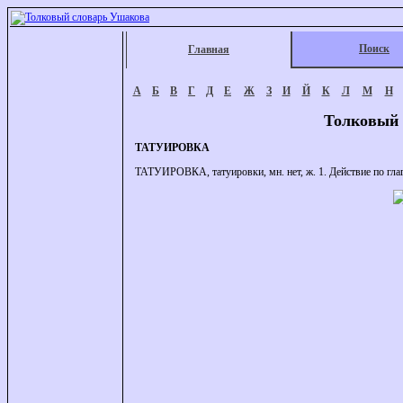
Поиск
Главная
А
Б
В
Г
Д
Е
Ж
З
И
Й
К
Л
М
Н
Толковый 
ТАТУИРОВКА
ТАТУИРОВКА, татуировки, мн. нет, ж. 1. Действие по глаг.