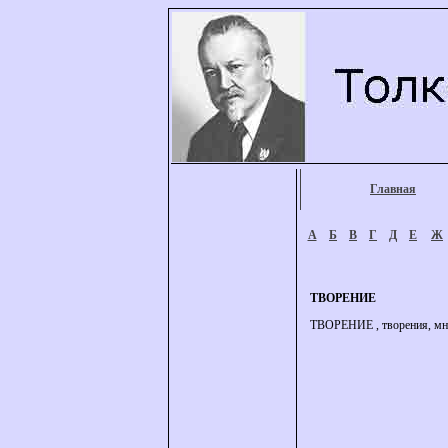
Главная
А
Б
В
Г
Д
Е
Ж
ТВОРЕНИЕ
ТВОРЕНИЕ , творения, мн. не