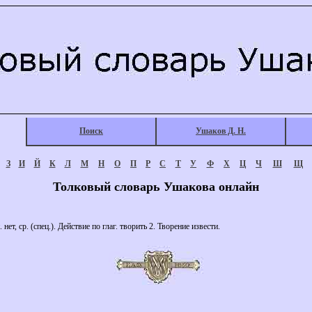
Поиск
Ушаков Д. Н.
З
И
Й
К
Л
М
Н
О
П
Р
С
Т
У
Ф
Х
Ц
Ч
Ш
Щ
Толковый словарь Ушакова онлайн
т, ср. (спец.). Действие по глаг. творить 2. Творение извести.