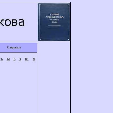
О проекте
Ъ
Ы
Ь
Э
Ю
Я