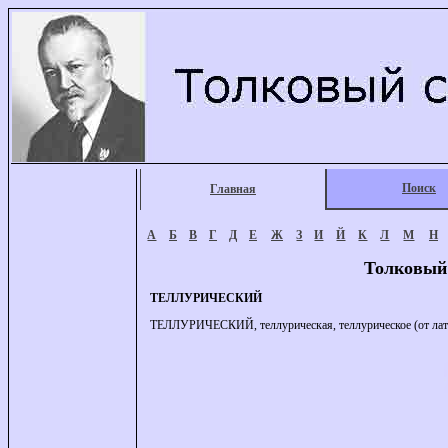
Поиск
Главная
А
Б
В
Г
Д
Е
Ж
З
И
Й
К
Л
М
Н
Толковый
ТЕЛЛУРИЧЕСКИЙ
ТЕЛЛУРИЧЕСКИЙ, теллурическая, теллурическое (от латин. 