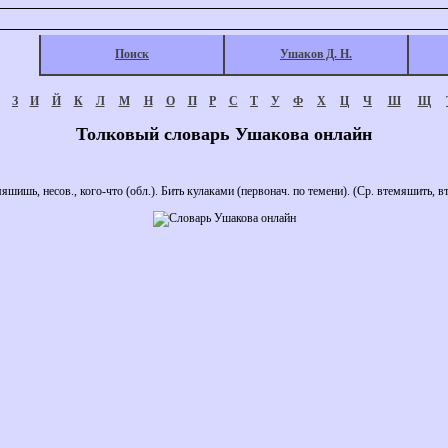
Поиск
Ушаков Д. Н.
З
И
Й
К
Л
М
Н
О
П
Р
С
Т
У
Ф
Х
Ц
Ч
Ш
Щ
Толковый словарь Ушакова онлайн
шь, несов., кого-что (обл.). Бить кулаками (первонач. по темени). (Ср. втемяшить, в