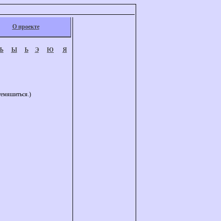
О проекте
Ъ
Ы
Ь
Э
Ю
Я
темяшиться.)