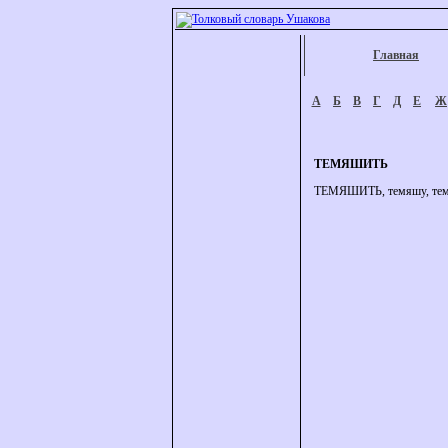
Главная
А
Б
В
Г
Д
Е
Ж
ТЕМЯШИТЬ
ТЕМЯШИТЬ, темяшу, темяши