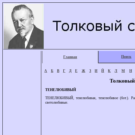
Поиск
Главная
А
Б
В
Г
Д
Е
Ж
З
И
Й
К
Л
М
Н
Толковый
ТЕНЕЛЮБИВЫЙ
ТЕНЕЛЮБИВЫЙ, тенелюбивая, тенелюбивое (бот.). Ра
светолюбивые.