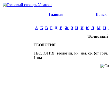
Главная
Поиск
А
Б
В
Г
Д
Е
Ж
З
И
Й
К
Л
М
Н
Толковый 
ТЕОЛОГИЯ
ТЕОЛОГИЯ, теологии, мн. нет, ср. (от греч. t
1 знач.