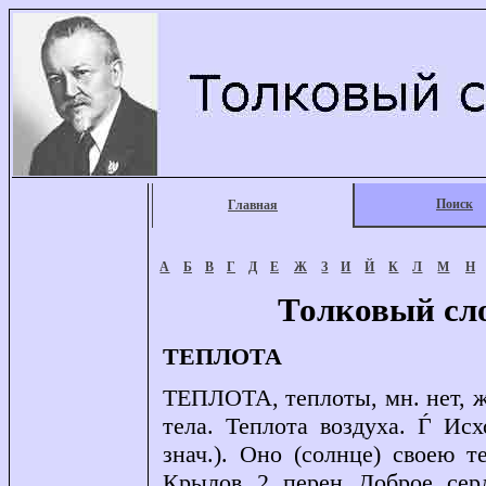
Поиск
Главная
А
Б
В
Г
Д
Е
Ж
З
И
Й
К
Л
М
Н
Толковый сл
ТЕПЛОТА
ТЕПЛОТА, теплоты, мн. нет, ж.
тела. Теплота воздуха. Ѓ Исх
знач.). Оно (солнце) своею 
Крылов. 2. перен. Доброе, се