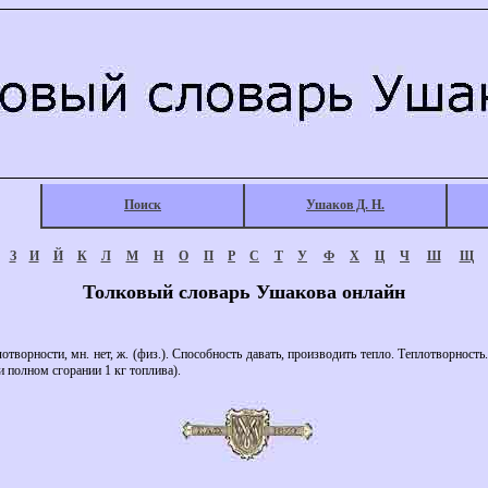
Поиск
Ушаков Д. Н.
З
И
Й
К
Л
М
Н
О
П
Р
С
Т
У
Ф
Х
Ц
Ч
Ш
Щ
Толковый словарь Ушакова онлайн
ности, мн. нет, ж. (физ.). Способность давать, производить тепло. Теплотворность.
и полном сгорании 1 кг топлива).