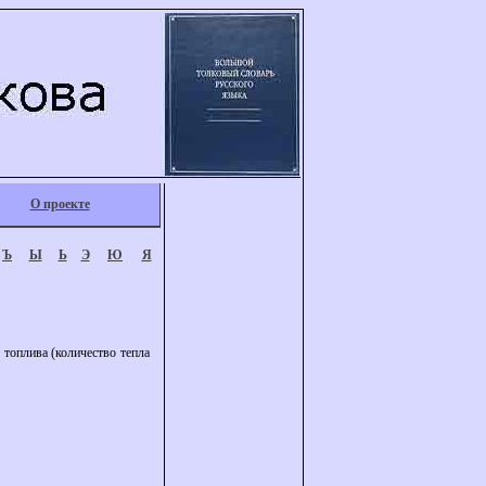
О проекте
Ъ
Ы
Ь
Э
Ю
Я
 топлива (количество тепла