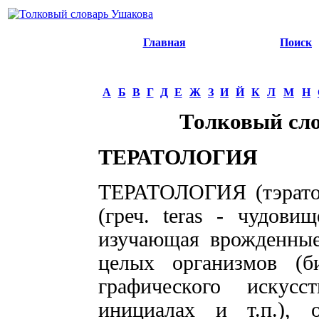
Главная
Поиск
А
Б
В
Г
Д
Е
Ж
З
И
Й
К
Л
М
Н
Толковый сл
ТЕРАТОЛОГИЯ
ТЕРАТОЛОГИЯ (тэратоло
(греч. teras - чудови
изучающая врожденные
целых организмов (би
графического искусс
инициалах и т.п.), 