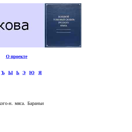
О проекте
Ъ
Ы
Ь
Э
Ю
Я
ого-н. мяса. Бараньи