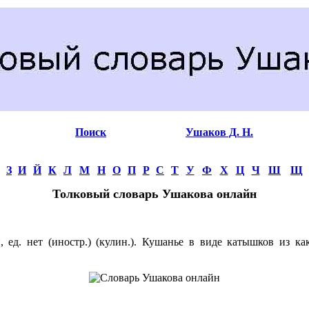
Поиск
Ушаков Д. Н.
З
И
Й
К
Л
М
Н
О
П
Р
С
Т
У
Ф
Х
Ц
Ч
Ш
Щ
Толковый словарь Ушакова онлайн
ед. нет (иностр.) (кулин.). Кушанье в виде катышков из как