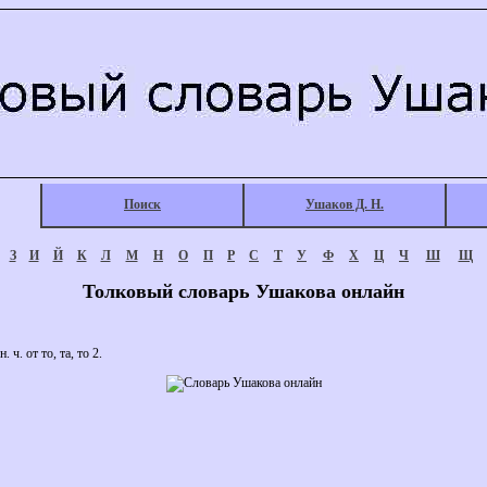
Поиск
Ушаков Д. Н.
З
И
Й
К
Л
М
Н
О
П
Р
С
Т
У
Ф
Х
Ц
Ч
Ш
Щ
Толковый словарь Ушакова онлайн
. ч. от то, та, то 2.