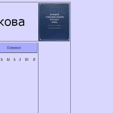
О проекте
Ъ
Ы
Ь
Э
Ю
Я