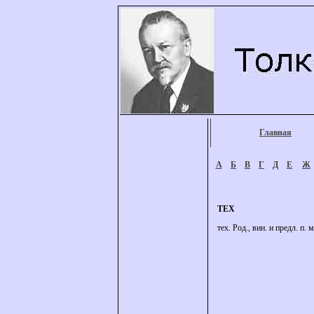
Главная
А
Б
В
Г
Д
Е
Ж
ТЕХ
тех. Род., вин. и предл. п. мн