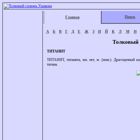
Поиск
Главная
А
Б
В
Г
Д
Е
Ж
З
И
Й
К
Л
М
Н
Толковый 
ТИТАНИТ
ТИТАНИТ, титанита, мн. нет, м. (мин.). Драгоценный к
титана.