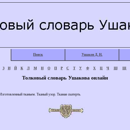
Поиск
Ушаков Д. Н.
З
И
Й
К
Л
М
Н
О
П
Р
С
Т
У
Ф
Х
Ц
Ч
Ш
Щ
Толковый словарь Ушакова онлайн
зготовленный тканьем. Тканый узор. Тканая скатерть.