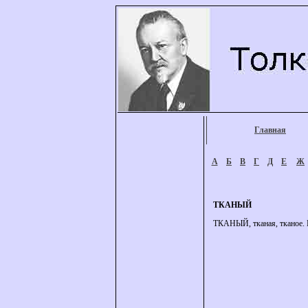
Главная
А
Б
В
Г
Д
Е
Ж
ТКАНЫЙ
ТКАНЫЙ, тканая, тканое. И