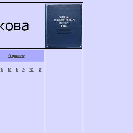
О проекте
Ъ
Ы
Ь
Э
Ю
Я