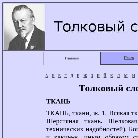
Поиск
Главная
А
Б
В
Г
Д
Е
Ж
З
И
Й
К
Л
М
Н
Толковый сл
ТКАНЬ
ТКАНЬ, ткани, ж. 1. Всякая тк
Шерстяная ткань. Шелковая
технических надобностей). Бо
и каким-н. иным образом с