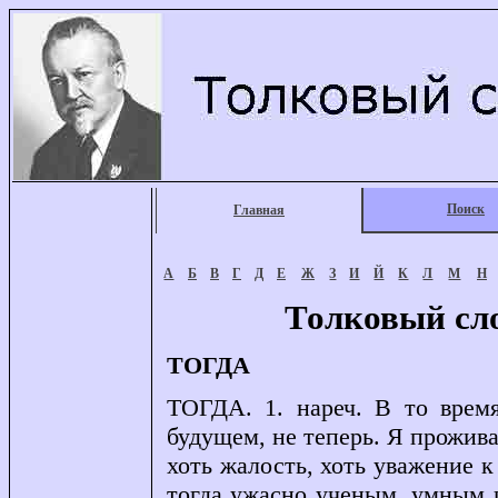
Поиск
Главная
А
Б
В
Г
Д
Е
Ж
З
И
Й
К
Л
М
Н
Толковый сл
ТОГДА
ТОГДА. 1. нареч. В то врем
будущем, не теперь. Я прожива
хоть жалость, хоть уважение к
тогда ужасно ученым, умным 